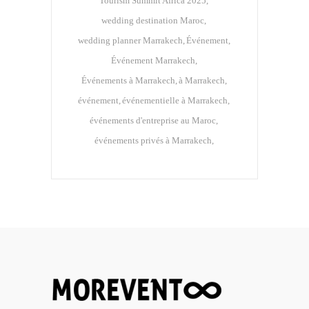
Tourism Summit Africa 2025
wedding destination Maroc
wedding planner Marrakech
Événement
Événement Marrakech
Événements à Marrakech
à Marrakech
événement
événementielle à Marrakech
événements d'entreprise au Maroc
événements privés à Marrakech