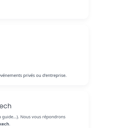
 événements privés ou d’entreprise.
kech
du guide…). Nous vous répondrons
akech
.