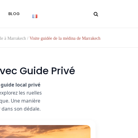
BLOG
le à Marrakech
/
Visite guidée de la médina de Marrakech
vec Guide Privé
n
guide local privé
plorez les ruelles
tique. Une manière
r dans son dédale.