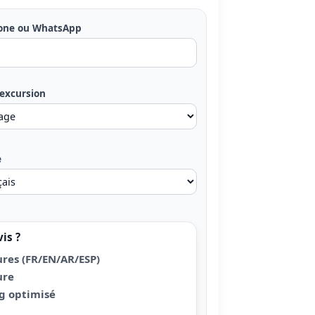
one ou WhatsApp
’excursion
e
is ?
res (FR/EN/AR/ESP)
ure
ng optimisé