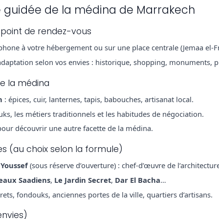
e guidée de la médina de Marrakech
u point de rendez-vous
ophone à votre hébergement ou sur une place centrale (Jemaa el-F
t adaptation selon vos envies : historique, shopping, monuments, p
de la médina
h
: épices, cuir, lanternes, tapis, babouches, artisanat local.
uks, les métiers traditionnels et les habitudes de négociation.
pour découvrir une autre facette de la médina.
 (au choix selon la formule)
Youssef
(sous réserve d’ouverture) : chef-d’œuvre de l’architectu
eaux Saadiens
,
Le Jardin Secret
,
Dar El Bacha
…
ts, fondouks, anciennes portes de la ville, quartiers d’artisans.
envies)