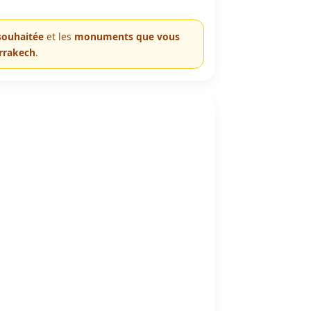
 souhaitée
et les
monuments que vous
arrakech
.