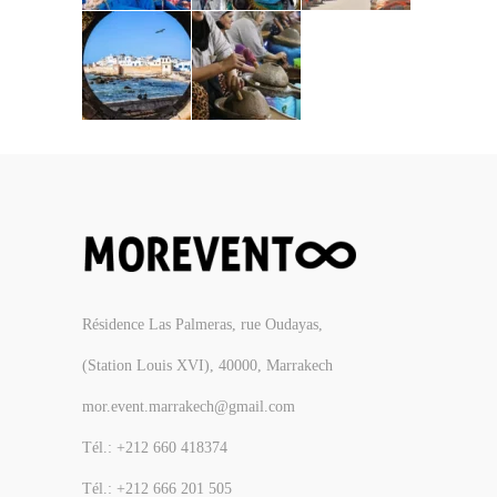
Résidence Las Palmeras, rue Oudayas,
(Station Louis XVI), 40000, Marrakech
mor.event.marrakech@gmail.com
Tél.: +212 660 418374
Tél.: +212 666 201 505