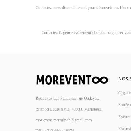
Contactez-nous dès maintenant pour découvrir nos
lieux
Contactez l’agence événementielle pour organiser vo
NOS 
Organis
Résidence Las Palmeras, rue Oudayas,
Soirée 
(Station Louis XVI), 40000, Marrakech
Evèneme
mor.event.marrakech@gmail.com
Excursi
Tél.: +212 660 418374