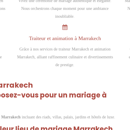
en
Vivez une cérémonie de mariage authentique et élégante.
Mar
pons
Nous orchestrons chaque moment pour une ambiance
N
inoubliable.
Traiteur et animation à Marrakech
Grâce à nos services de traiteur Marrakech et animation
re
Marrakech, alliant raffinement culinaire et divertissements
de prestige.
arrakech
roposez-vous pour un mariage à
e Marrakech
incluant des riads, villas, palais, jardins et hôtels de luxe.
lleur lieu de mariage Marrakech