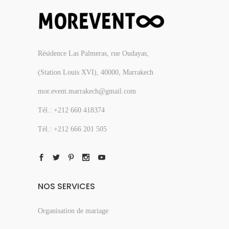
Résidence Las Palmeras, rue Oudayas,
(Station Louis XVI), 40000, Marrakech
mor.event.marrakech@gmail.com
Tél.: +212 660 418374
Tél.: +212 666 201 505
NOS SERVICES
Organisation de mariage