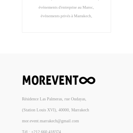
événements d'entreprise au Maroc
événements privés à Marrakech
Résidence Las Palmeras, rue Oudayas,
(Station Louis XVI), 40000, Marrakech
mor.event.marrakech@gmail.com
Tél.: +212 660 418374