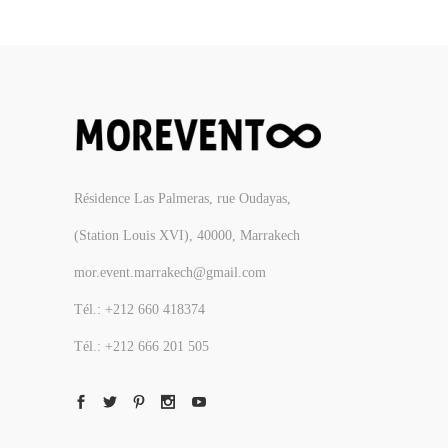
Résidence Las Palmeras, rue Oudayas,
(Station Louis XVI), 40000, Marrakech
mor.event.marrakech@gmail.com
Tél.: +212 660 418374
Tél.: +212 666 201 505