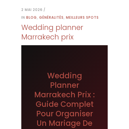
2 MAI 2026
IN
BLOG
,
GÉNÉRALITÉS
,
MEILLEURS SPOTS
Wedding planner
Marrakech prix
Wedding
Planner
Marrakech Prix :
Guide Complet
Pour Organiser
Un Mariage De