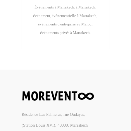
Événements à Marrakech
à Marrakech
événement
événementielle à Marrakech
événements d'entreprise au Maroc
événements privés à Marrakech
Résidence Las Palmeras, rue Oudayas,
(Station Louis XVI), 40000, Marrakech