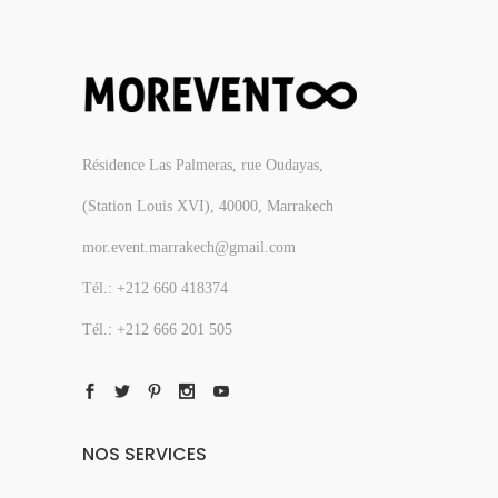
Résidence Las Palmeras, rue Oudayas,
(Station Louis XVI), 40000, Marrakech
mor.event.marrakech@gmail.com
Tél.: +212 660 418374
Tél.: +212 666 201 505
NOS SERVICES