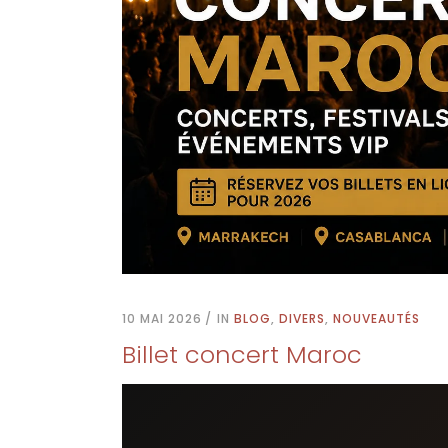
10 MAI 2026
IN
BLOG
,
DIVERS
,
NOUVEAUTÉS
Billet concert Maroc