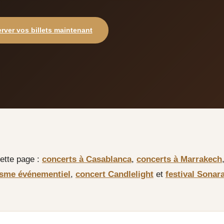
rver vos billets maintenant
ette page :
concerts à Casablanca
,
concerts à Marrakech
isme événementiel
,
concert Candlelight
et
festival Sonar