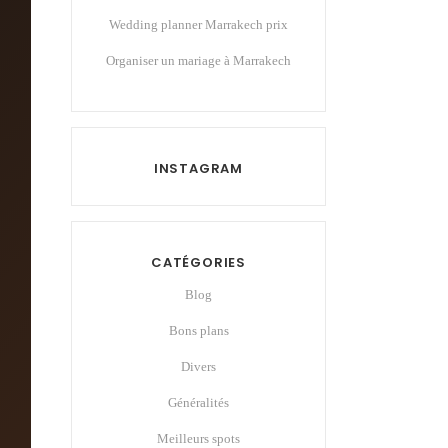
Wedding planner Marrakech prix
Organiser un mariage à Marrakech
INSTAGRAM
CATÉGORIES
Blog
Bons plans
Divers
Généralités
Meilleurs spots