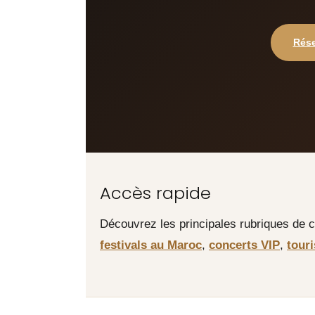
Rése
Accès rapide
Découvrez les principales rubriques de c
festivals au Maroc
,
concerts VIP
,
tour