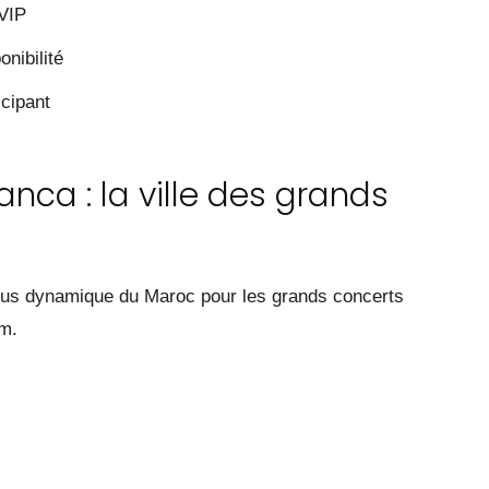
 VIP
nibilité
icipant
anca : la ville des grands
 plus dynamique du Maroc pour les grands concerts
um.