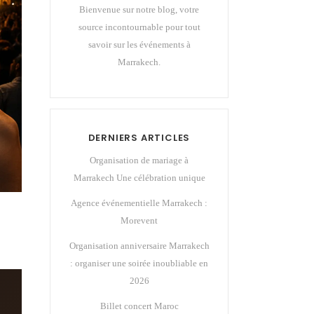
Bienvenue sur notre blog, votre
source incontournable pour tout
savoir sur les événements à
Marrakech.
DERNIERS ARTICLES
Organisation de mariage à
Marrakech Une célébration unique
Agence événementielle Marrakech :
Morevent
Organisation anniversaire Marrakech
: organiser une soirée inoubliable en
2026
Billet concert Maroc