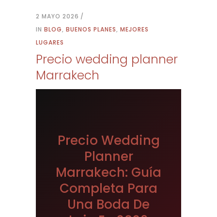
2 MAYO 2026
IN
BLOG
,
BUENOS PLANES
,
MEJORES
LUGARES
Precio wedding planner
Marrakech
Precio Wedding
Planner
Marrakech: Guía
Completa Para
Una Boda De