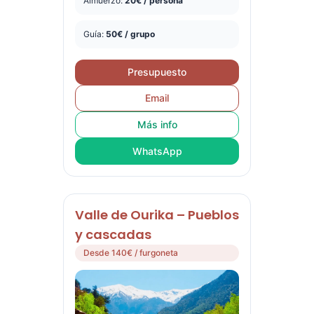
Almuerzo:
20€ / persona
Guía:
50€ / grupo
Presupuesto
Email
Más info
WhatsApp
Valle de Ourika – Pueblos
y cascadas
Desde 140€ / furgoneta