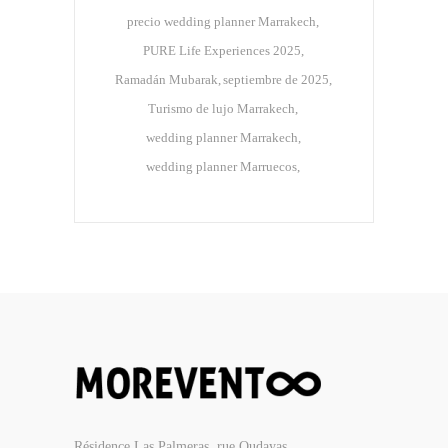
precio wedding planner Marrakech
PURE Life Experiences 2025
Ramadán Mubarak
septiembre de 2025
Turismo de lujo Marrakech
wedding planner Marrakech
wedding planner Marruecos
Résidence Las Palmeras, rue Oudayas,