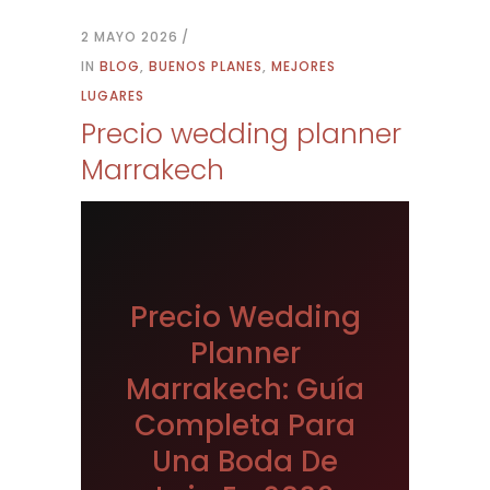
2 MAYO 2026
IN
BLOG
,
BUENOS PLANES
,
MEJORES
LUGARES
Precio wedding planner
Marrakech
Precio Wedding
Planner
Marrakech: Guía
Completa Para
Una Boda De