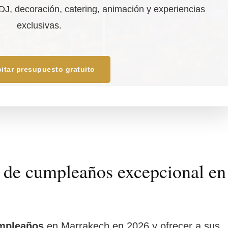
, DJ, decoración, catering, animación y experiencias
exclusivas.
citar presupuesto gratuito
n de cumpleaños excepcional en
umpleaños
en Marrakech en 2026 y ofrecer a sus