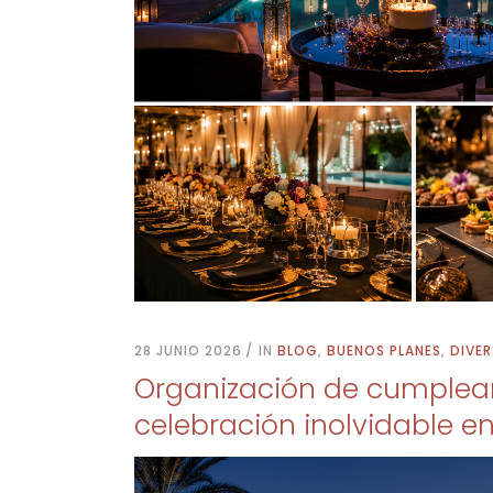
28 JUNIO 2026
IN
BLOG
,
BUENOS PLANES
,
DIVE
Organización de cumpleañ
celebración inolvidable e