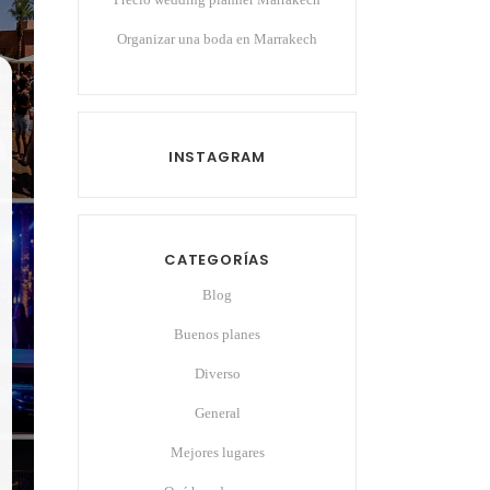
Organizar una boda en Marrakech
INSTAGRAM
CATEGORÍAS
Blog
Buenos planes
Diverso
General
Mejores lugares