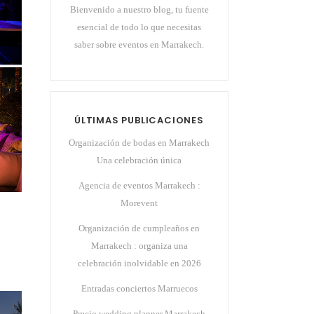
Bienvenido a nuestro blog, tu fuente
esencial de todo lo que necesitas
saber sobre eventos en Marrakech.
ÚLTIMAS PUBLICACIONES
Organización de bodas en Marrakech
Una celebración única
Agencia de eventos Marrakech :
Morevent
Organización de cumpleaños en
Marrakech : organiza una
celebración inolvidable en 2026
Entradas conciertos Marruecos
Precio wedding planner Marrakech