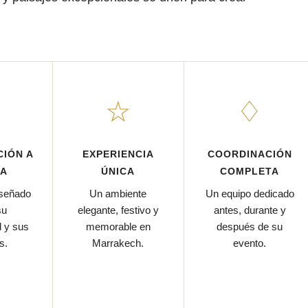
▦
☆
♢
IÓN A
EXPERIENCIA
COORDINACIÓN
DA
ÚNICA
COMPLETA
iseñado
Un ambiente
Un equipo dedicado
su
elegante, festivo y
antes, durante y
d y sus
memorable en
después de su
s.
Marrakech.
evento.