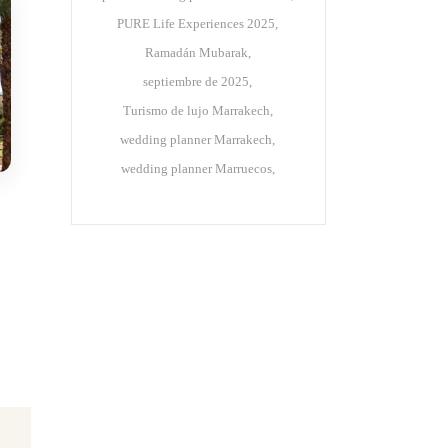
PURE Life Experiences 2025
Ramadán Mubarak
septiembre de 2025
Turismo de lujo Marrakech
wedding planner Marrakech
wedding planner Marruecos
O