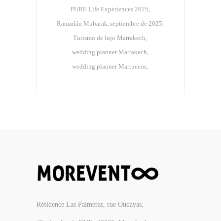
PURE Life Experiences 2025
Ramadán Mubarak
septiembre de 2025
Turismo de lujo Marrakech
wedding planner Marrakech
wedding planner Marruecos
Résidence Las Palmeras, rue Oudayas,