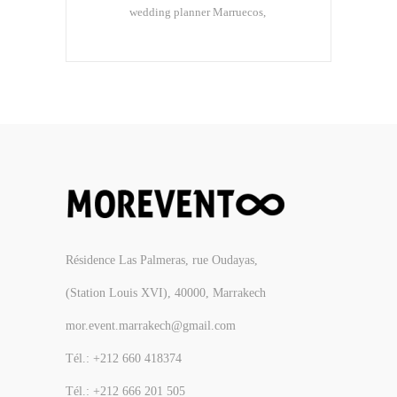
wedding planner Marruecos
Résidence Las Palmeras, rue Oudayas,
(Station Louis XVI), 40000, Marrakech
mor.event.marrakech@gmail.com
Tél.: +212 660 418374
Tél.: +212 666 201 505