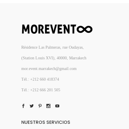
Résidence Las Palmeras, rue Oudayas,
(Station Louis XVI), 40000, Marrakech
mor.event.marrakech@gmail.com
Tél.: +212 660 418374
Tél.: +212 666 201 505
NUESTROS SERVICIOS