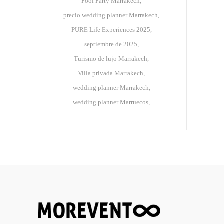
Pool Party Marrakech
precio wedding planner Marrakech
PURE Life Experiences 2025
septiembre de 2025
Turismo de lujo Marrakech
Villa privada Marrakech
wedding planner Marrakech
wedding planner Marruecos