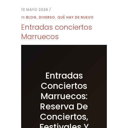
10 MAYO 2026
IN
BLOG
,
DIVERSO
,
QUÉ HAY DE NUEVO
Entradas conciertos
Marruecos
Entradas
Conciertos
Marruecos:
Reserva De
Conciertos,
Festivales Y