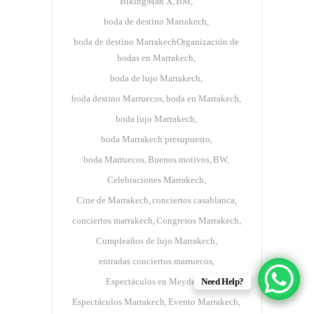
BikingMan X
BM
boda de destino Marrakech
boda de destino MarrakechOrganización de
bodas en Marrakech
boda de lujo Marrakech
boda destino Marruecos
boda en Marrakech
boda lujo Marrakech
boda Marrakech presupuesto
boda Marruecos
Buenos motivos
BW
Celebraciones Marrakech
Cine de Marrakech
conciertos casablanca
conciertos marrakech
Congresos Marrakech
Cumpleaños de lujo Marrakech
entradas conciertos marruecos
Espectáculos en Meydene
Need Help?
Espectáculos Marrakech
Evento Marrakech