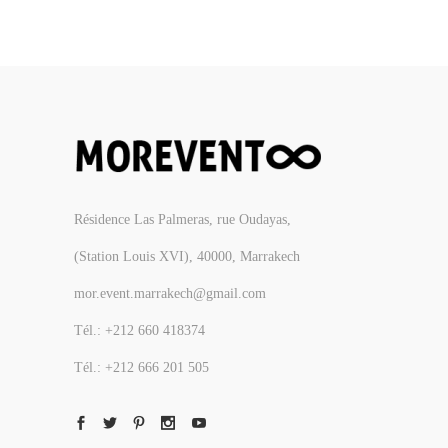
Résidence Las Palmeras, rue Oudayas,
(Station Louis XVI), 40000, Marrakech
mor.event.marrakech@gmail.com
Tél.: +212 660 418374
Tél.: +212 666 201 505