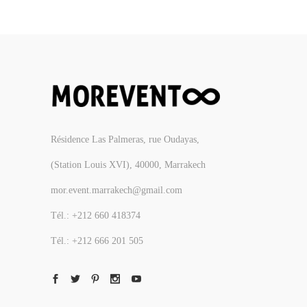
Résidence Las Palmeras, rue Oudayas,
(Station Louis XVI), 40000, Marrakech
mor.event.marrakech@gmail.com
Tél.: +212 660 418374
Tél.: +212 666 201 505