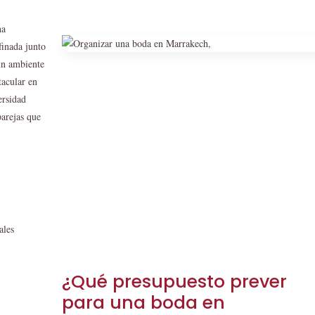
na
finada junto
un ambiente
tacular en
ersidad
parejas que
ales
¿Qué presupuesto prever
para una boda en