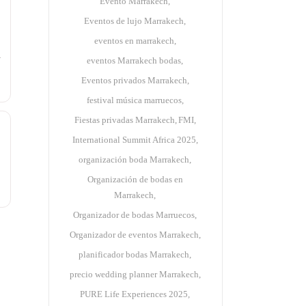
Evento Marrakech
Eventos de lujo Marrakech
eventos en marrakech
a
eventos Marrakech bodas
Eventos privados Marrakech
festival música marruecos
Fiestas privadas Marrakech
FMI
International Summit Africa 2025
organización boda Marrakech
Organización de bodas en
Marrakech
Organizador de bodas Marruecos
Organizador de eventos Marrakech
planificador bodas Marrakech
precio wedding planner Marrakech
PURE Life Experiences 2025