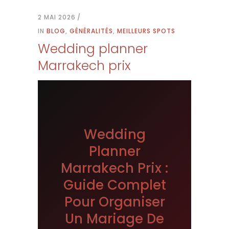
2 MAI 2026
IN
BLOG
,
GÉNÉRALITÉS
,
MEILLEURS SPOTS
Wedding planner
Marrakech prix
Wedding
Planner
Marrakech Prix :
Guide Complet
Pour Organiser
Un Mariage De