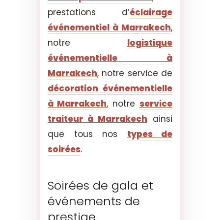
prestations d’
éclairage
événementiel à Marrakech
,
notre
logistique
événementielle à
Marrakech
, notre service de
décoration événementielle
à Marrakech
, notre
service
traiteur à Marrakech
ainsi
que tous nos
types de
soirées
.
Soirées de gala et
événements de
prestige